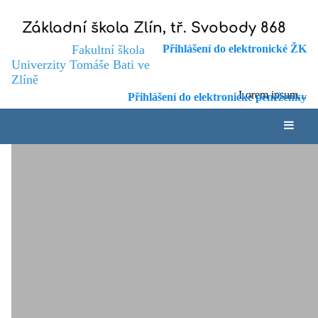
Základní škola Zlín, tř. Svobody 868
Fakultní škola
Přihlášení do elektronické ŽK
Univerzity Tomáše Bati ve
Zlíně
Lorem ipsum...
Přihlášení do elektronické peněženky
FAKULTNÍ ŠKOLA
Úvod
UNIVERZITY TOMÁŠE
BATI
Univerzitou Tomáše Bati byl 11. Základní
škole v Malenovicích udělen titul Fakultní
škola.