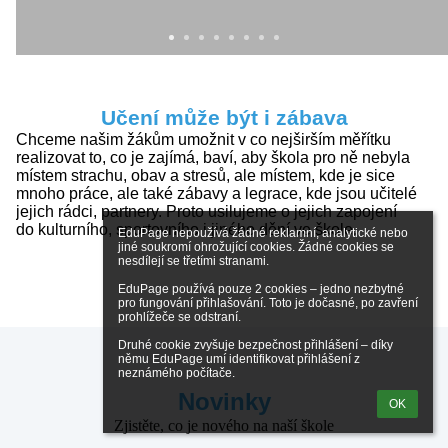
Učení může být i zábava
Chceme našim žákům umožnit v co nejširším měřítku
realizovat to, co je zajímá, baví, aby škola pro ně nebyla
místem strachu, obav a stresů, ale místem, kde je sice
mnoho práce, ale také zábavy a legrace, kde jsou učitelé
jejich rádci, partnery. Proto usilujeme o jejich zapojení
do kulturního, sportovního i jiného dění ve škole.
EduPage nepoužívá žádné reklamní, analytické nebo 
jiné soukromí ohrožující cookies. Žádné cookies se 
nesdílejí se třetími stranami.

EduPage používá pouze 2 cookies – jedno nezbytné 
pro fungování přihlašování. Toto je dočasné, po zavření 
prohlížeče se odstraní.

Druhé cookie zvyšuje bezpečnost přihlášení – díky 
němu EduPage umí identifikovat přihlášení z 
neznámého počítače.
Novinky
OK
Zjistěte, co je nového na naší škole